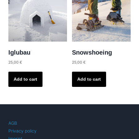
Iglubau
Snowshoeing
25,00
€
25,00
€
Add to cart
Add to cart
AGB
Privacy policy
Imprint