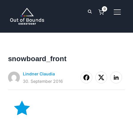
0
TOGGL
snowboard_front
Lindner Claudia
30. September 2016