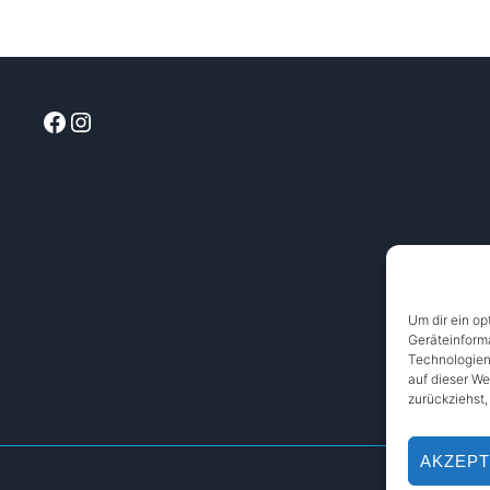
Facebook
Instagram
Um dir ein op
Geräteinform
Technologien
auf dieser We
zurückziehst
AKZEPT