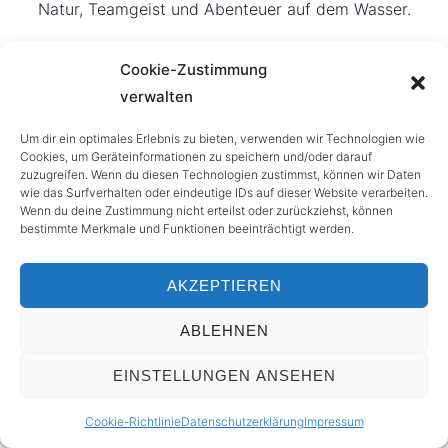
Natur, Teamgeist und Abenteuer auf dem Wasser.
Cookie-Zustimmung
Details ansehen
verwalten
Um dir ein optimales Erlebnis zu bieten, verwenden wir Technologien wie
Cookies, um Geräteinformationen zu speichern und/oder darauf
zuzugreifen. Wenn du diesen Technologien zustimmst, können wir Daten
Trekkingtour
wie das Surfverhalten oder eindeutige IDs auf dieser Website verarbeiten.
Norwegen
Wenn du deine Zustimmung nicht erteilst oder zurückziehst, können
bestimmte Merkmale und Funktionen beeinträchtigt werden.
Mit zertifizierten UIMLA Mountain Leadern, Wildnis-
und Erlebnispädagog*innen. Abseits von Straßen,
AKZEPTIEREN
WLAN und Alltag.
ABLEHNEN
Details ansehen
EINSTELLUNGEN ANSEHEN
Cookie-Richtlinie
Datenschutzerklärung
Impressum