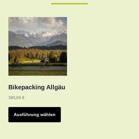
Bikepacking Allgäu
295,00
€
Dieses
Produkt
Ausführung wählen
weist
mehrere
Varianten