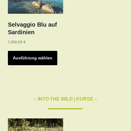
der
Produktseite
gewählt
werden
Selvaggio Blu auf
Sardinien
1.250,00
€
Dieses
Produkt
Ausführung wählen
weist
mehrere
Varianten
auf.
Die
– INTO THE WILD | KURSE –
Optionen
können
auf
der
Produktseite