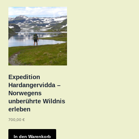
auf.
Die
Optionen
können
auf
der
Produktseite
gewählt
werden
Expedition
Hardangervidda –
Norwegens
unberührte Wildnis
erleben
700,00
€
In den Warenkorb