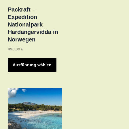
werden
Packraft –
Expedition
Nationalpark
Hardangervidda in
Norwegen
890,00
€
Dieses
Produkt
Ausführung wählen
weist
mehrere
Varianten
auf.
Die
Optionen
können
auf