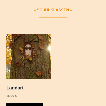
werden
– SCHULKLASSEN –
Landart
25,00
€