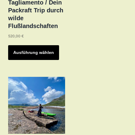
Tagliamento / Dein
Packraft Trip durch
wilde
Flußlandschaften
520,00
€
Dieses
Produkt
Ausführung wählen
weist
mehrere
Varianten
auf.
Die
Optionen
können
auf
der
Produktseite
gewählt