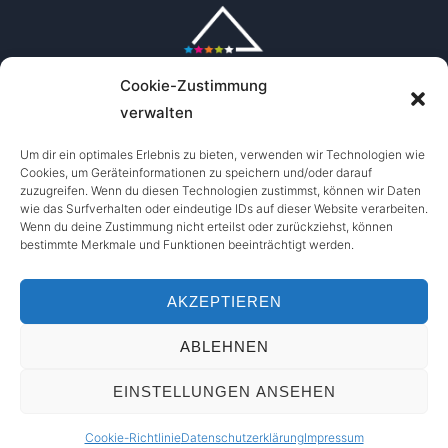
Cookie-Zustimmung
verwalten
Um dir ein optimales Erlebnis zu bieten, verwenden wir Technologien wie
Cookies, um Geräteinformationen zu speichern und/oder darauf
zuzugreifen. Wenn du diesen Technologien zustimmst, können wir Daten
wie das Surfverhalten oder eindeutige IDs auf dieser Website verarbeiten.
Wenn du deine Zustimmung nicht erteilst oder zurückziehst, können
bestimmte Merkmale und Funktionen beeinträchtigt werden.
AKZEPTIEREN
ABLEHNEN
Copyright © 2026 Out of Bounds Oberstdorf
Entworfen von
WPZOOM
EINSTELLUNGEN ANSEHEN
Cookie-Richtlinie
Datenschutzerklärung
Impressum
English
(
Englisch
)
Deutsch