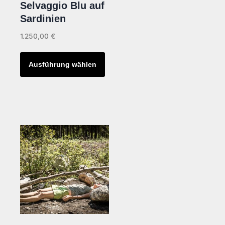
Selvaggio Blu auf
werden
Sardinien
1.250,00
€
Dieses
Ausführung wählen
Produkt
weist
mehrere
Varianten
auf.
Die
Optionen
können
auf
der
Produktseite
gewählt