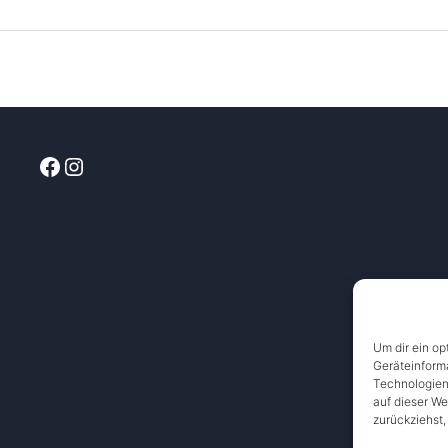
Facebook
Instagram
Um dir ein op
Geräteinform
Technologien
auf dieser We
zurückziehst