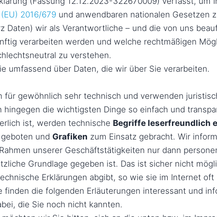
klärung (Fassung 12.12.2023-322670009) verfasst, um 
(EU) 2016/679
und anwendbaren nationalen Gesetzen zu
Daten) wir als Verantwortliche – und die von uns beauft
künftig verarbeiten werden und welche rechtmäßigen Mögl
hlechtsneutral zu verstehen.
ie umfassend über Daten, die wir über Sie verarbeiten.
 für gewöhnlich sehr technisch und verwenden juristisc
n hingegen die wichtigsten Dinge so einfach und transpa
erlich ist, werden technische
Begriffe leserfreundlich e
n geboten und
Grafiken
zum Einsatz gebracht. Wir informi
m Rahmen unserer Geschäftstätigkeiten nur dann person
liche Grundlage gegeben ist. Das ist sicher nicht mög
technische Erklärungen abgibt, so wie sie im Internet of
 finden die folgenden Erläuterungen interessant und infor
bei, die Sie noch nicht kannten.