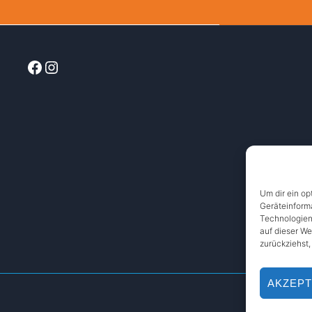
Facebook
Instagram
Um dir ein op
Geräteinform
Technologien
auf dieser We
zurückziehst
AKZEPT