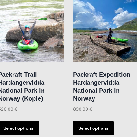
Packraft Trail
Packraft Expedition
Hardangervidda
Hardangervidda
National Park in
National Park in
Norway (Kopie)
Norway
520,00
€
890,00
€
This
This
product
product
Select options
Select options
has
has