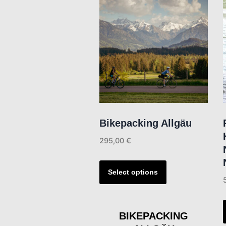
Bikepacking Allgäu
295,00
€
This
product
Select options
has
multiple
variants.
BIKEPACKING