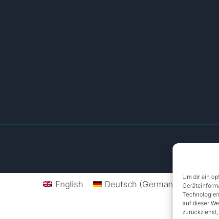
Um dir ein op
English
Deutsch
(
German
)
Geräteinform
Technologien
auf dieser We
zurückziehst