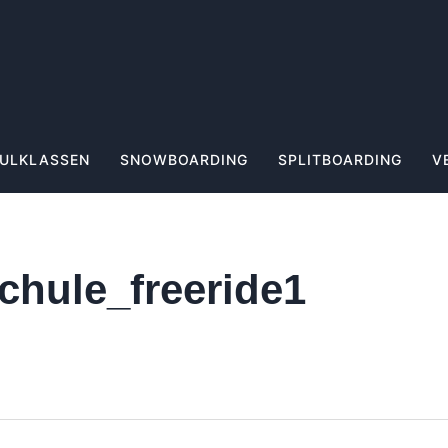
ULKLASSEN
SNOWBOARDING
SPLITBOARDING
V
hule_freeride1