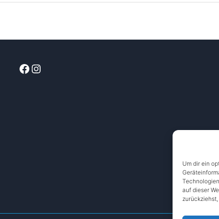
Facebook
Instagram
Um dir ein op
Geräteinform
Technologien
auf dieser We
zurückziehst