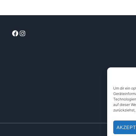
Facebook
Instagram
Um dir ein op
Geräteinform
Technologien
auf dieser We
zurückziehst
AKZEPT