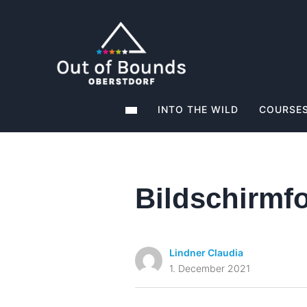
INTO THE WILD
COURSES
Bildschirmfo
Lindner Claudia
1. December 2021