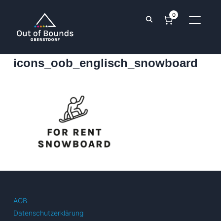
0
SEITE
icons_oob_englisch_snowboard
AGB
Datenschutzerklärung