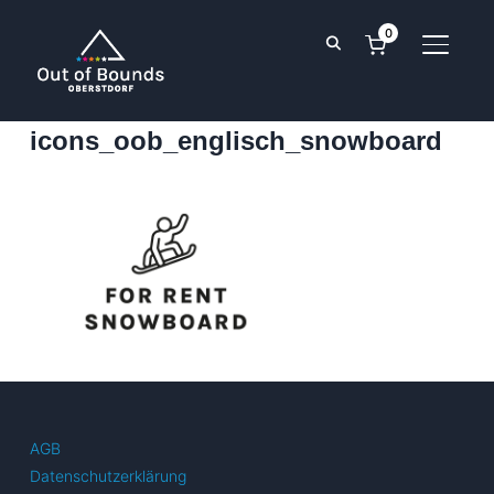
0
SEITE
icons_oob_englisch_snowboard
AGB
Datenschutzerklärung