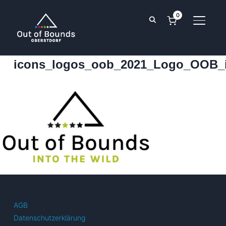
0
SEITE
icons_logos_oob_2021_Logo_OOB_i
AGB
Datenschutzerklärung