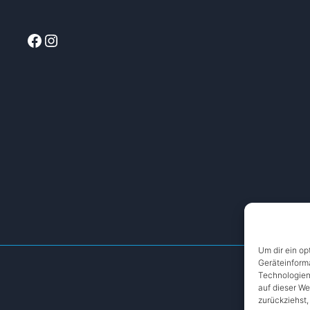
Facebook
Instagram
Um dir ein op
Geräteinform
Technologien
auf dieser We
zurückziehst