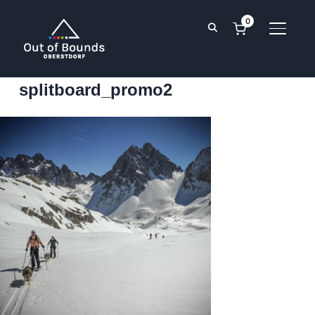
0
SEITE
splitboard_promo2