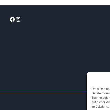
Facebook
Instagram
Um dir ein op
Geräteinform
Technologien
auf dieser We
zurückziehst