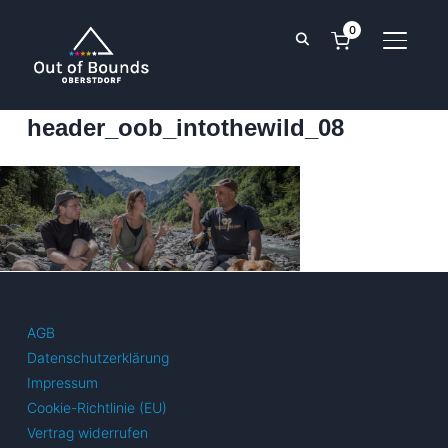
0
SEITE
header_oob_intothewild_08
AGB
Datenschutzerklärung
Impressum
Cookie-Richtlinie (EU)
Vertrag widerrufen