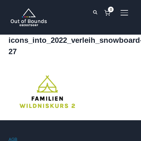
0
SEITE
icons_into_2022_verleih_snowboard
27
AGB