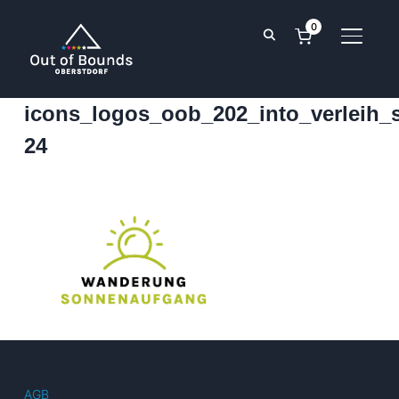
0
SEITE
icons_logos_oob_202_into_verleih
24
AGB