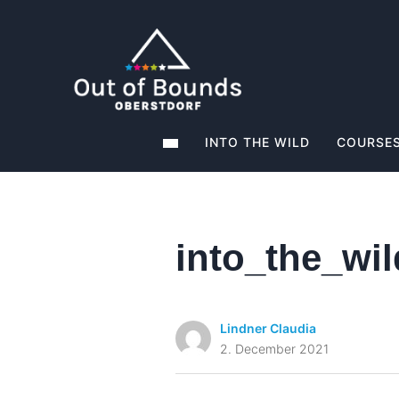
INTO THE WILD
COURSES
into_the_wi
Lindner Claudia
2. December 2021