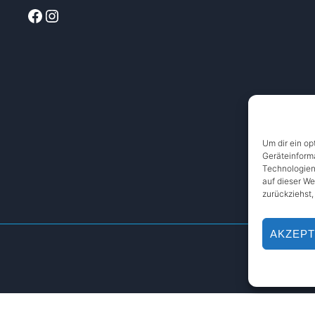
Facebook
Instagram
Um dir ein op
Geräteinform
Technologien
auf dieser We
zurückziehst
AKZEPT
English
Deutsch
(
German
)