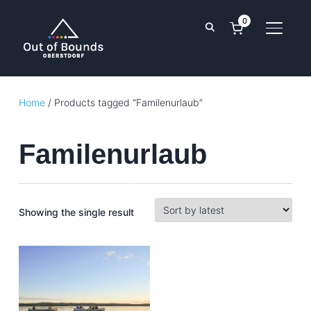
0
TOGGL
Home
/ Products tagged “Familenurlaub”
Familenurlaub
Showing the single result