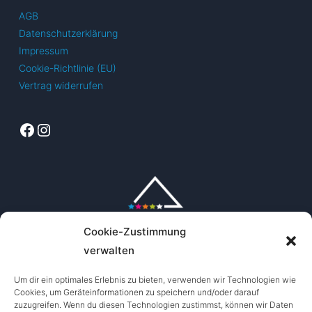
Die
AGB
Optionen
Datenschutzerklärung
können
Impressum
auf
Cookie-Richtlinie (EU)
der
Vertrag widerrufen
Produktseite
gewählt
Facebook
Instagram
werden
Cookie-Zustimmung
verwalten
Um dir ein optimales Erlebnis zu bieten, verwenden wir Technologien wie
Cookies, um Geräteinformationen zu speichern und/oder darauf
zuzugreifen. Wenn du diesen Technologien zustimmst, können wir Daten