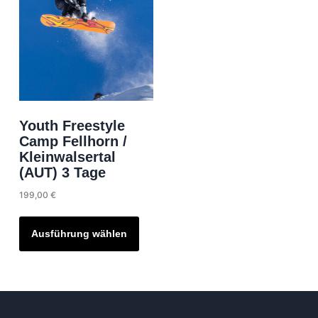
Youth Freestyle
Camp Fellhorn /
Kleinwalsertal
(AUT) 3 Tage
199,00
€
Dieses
Produkt
Ausführung wählen
weist
mehrere
Varianten
auf.