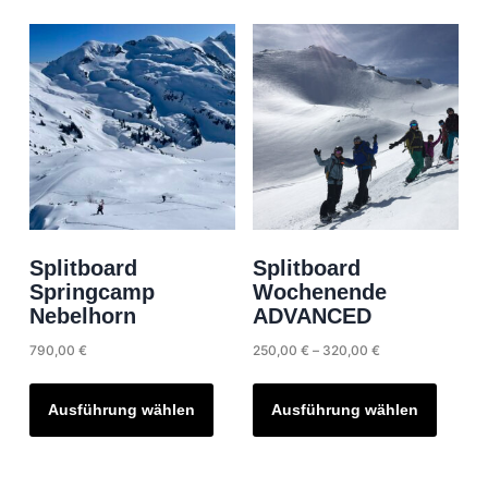
Splitboard
Splitboard
Springcamp
Wochenende
Nebelhorn
ADVANCED
Preisspanne:
790,00
€
250,00
€
–
320,00
€
250,00 €
Dieses
Dieses
bis
Produkt
Produk
Ausführung wählen
Ausführung wählen
320,00 €
weist
weist
mehrere
mehrer