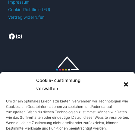
Impressum
auf
Cookie-Richtlinie (EU)
der
Vertrag widerrufen
Produktseite
gewählt
Facebook
Instagram
werden
Cookie-Zustimmung
verwalten
Um dir ein optimales Erlebnis zu bieten, verwenden wir Technologien wie
Cookies, um Geräteinformationen zu speichern und/oder darauf
zuzugreifen. Wenn du diesen Technologien zustimmst, können wir Daten
wie das Surfverhalten oder eindeutige IDs auf dieser Website verarbeiten.
Wenn du deine Zustimmung nicht erteilst oder zurückziehst, können
bestimmte Merkmale und Funktionen beeinträchtigt werden.