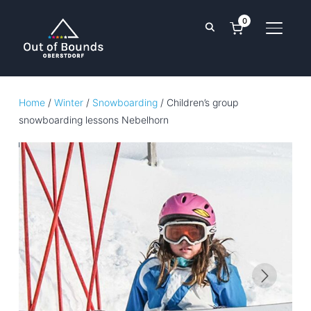
0
TOGGL
Home
/
Winter
/
Snowboarding
/ Children’s group
snowboarding lessons Nebelhorn