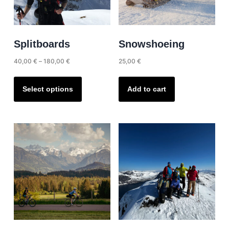
Splitboards
Snowshoeing
Price
40,00
€
–
180,00
€
25,00
€
range:
This
40,00 €
product
Select options
Add to cart
through
has
180,00 €
multiple
variants.
The
options
may
be
chosen
on
the
product