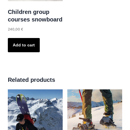
product
Children group
page
courses snowboard
240,00
€
Add to cart
Related products