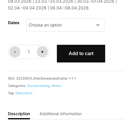
04.03.2026 | 23.03.–25.03.2026 | 30.03.–01.04.2026 |
02.04.–04.04.2026 | 06.04.–08.04.2026
Dates
Children's
-
+
Add to cart
group
snowboarding
lessons
SKU:
20230615_KidsSnowboardCamp-1-1-1
Nebelhorn
Categories:
Snowboarding
,
Winter
quantity
Tag:
Oberstdorf
Description
Additional information