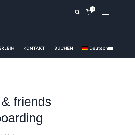
0
SEITENLEIST
ERLEIH
KONTAKT
BUCHEN
Deutsch
 & friends
oarding