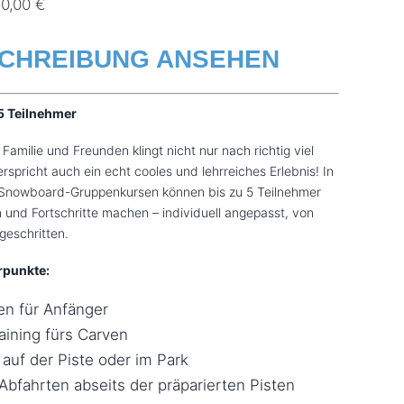
Preisspanne:
70,00
€
165,00 €
CHREIBUNG ANSEHEN
bis
1.070,00 €
5 Teilnehmer
amilie und Freunden klingt nicht nur nach richtig viel
rspricht auch ein echt cooles und lehrreiches Erlebnis! In
 Snowboard-Gruppenkursen können bis zu 5 Teilnehmer
und Fortschritte machen – individuell angepasst, von
tgeschritten.
rpunkte:
en für Anfänger
aining fürs Carven
 auf der Piste oder im Park
Abfahrten abseits der präparierten Pisten