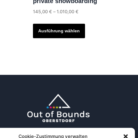
private snowboarding
Preisspanne:
145,00
€
–
1.010,00
€
145,00 €
Dieses
bis
Produkt
Ausführung wählen
1.010,00 €
weist
mehrere
Varianten
auf.
Die
Optionen
können
auf
der
Produktseite
gewählt
werden
Cookie-Zustimmung verwalten