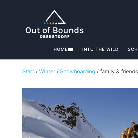
HOME
INTO THE WILD
SCH
Start
/
Winter
/
Snowboarding
/ family & frien