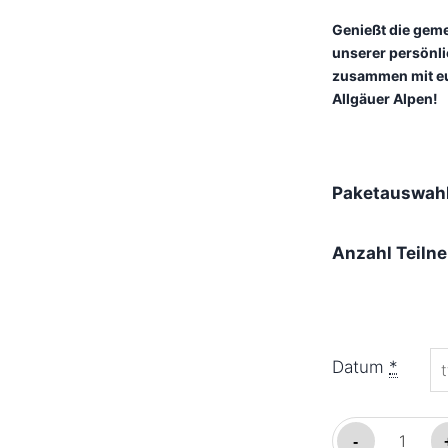
Genießt die geme
unserer persönli
zusammen mit eu
Allgäuer Alpen!
Paketauswah
Anzahl Teiln
Datum
*
family
-