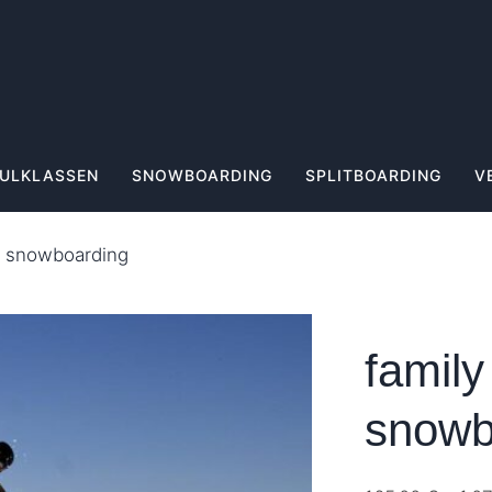
ULKLASSEN
SNOWBOARDING
SPLITBOARDING
V
ds snowboarding
family
snowb