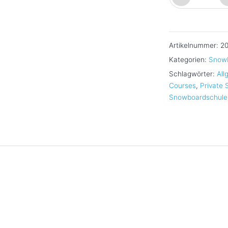
&
friends
snowboarding
Artikelnummer:
20
Menge
Kategorien:
Snow
Schlagwörter:
All
Courses
,
Private
Snowboardschule