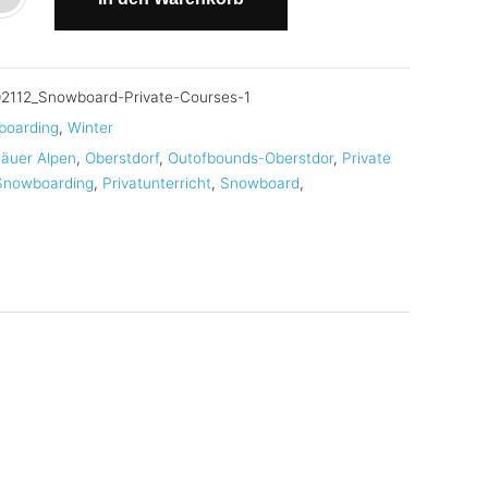
2112_Snowboard-Private-Courses-1
boarding
,
Winter
gäuer Alpen
,
Oberstdorf
,
Outofbounds-Oberstdor
,
Private
 Snowboarding
,
Privatunterricht
,
Snowboard
,