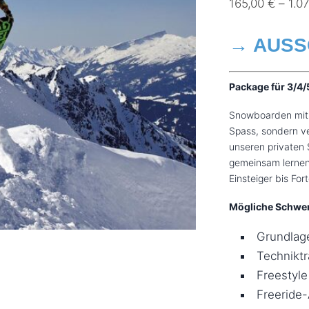
165,00
€
–
1.0
→ AUSS
Package für 3/4/
Snowboarden mit F
Spass, sondern ve
unseren privaten
gemeinsam lernen 
Einsteiger bis For
Mögliche Schwe
Grundlag
Techniktr
Freestyle
Freeride-