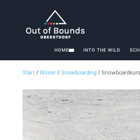
HOME
INTO THE WILD
SCH
Start
/
Winter
/
Snowboarding
/ Snowboardkurs