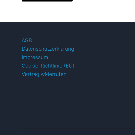
weist
mehrere
Varianten
auf.
Die
AGB
Optionen
Datenschutzerklärung
können
Impressum
auf
Cookie-Richtlinie (EU)
der
Vertrag widerrufen
Produktseite
gewählt
werden