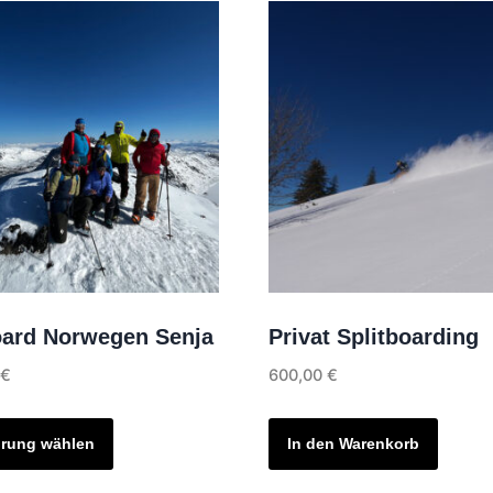
oard Norwegen Senja
Privat Splitboarding
0
€
600,00
€
Dieses
Produkt
rung wählen
In den Warenkorb
weist