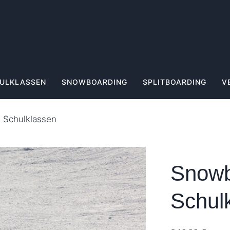
ULKLASSEN
SNOWBOARDING
SPLITBOARDING
V
 Schulklassen
Snowb
Schul