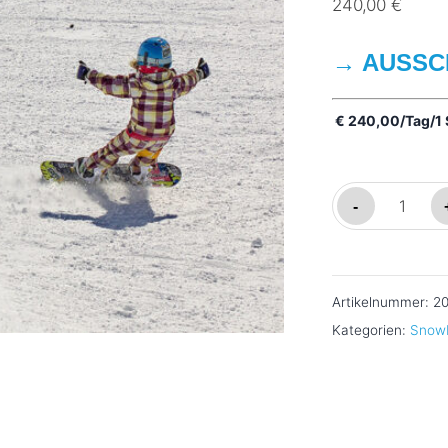
240,00
€
→ AUSSC
€ 240,00/Tag/1 
Snowboardku
-
Schulklassen
Menge
Artikelnummer:
20
Kategorien:
Snow