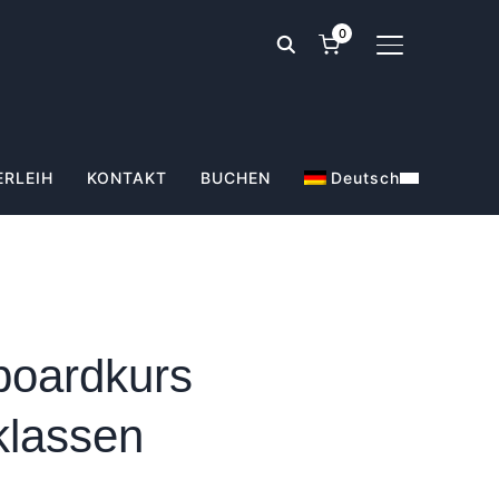
0
SEITENLEIST
ERLEIH
KONTAKT
BUCHEN
Deutsch
oardkurs
klassen