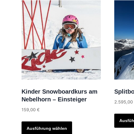
Kinder Snowboardkurs am
Splitb
Nebelhorn – Einsteiger
2.595,0
159,00
€
Dieses
Ausfüh
Produkt
Ausführung wählen