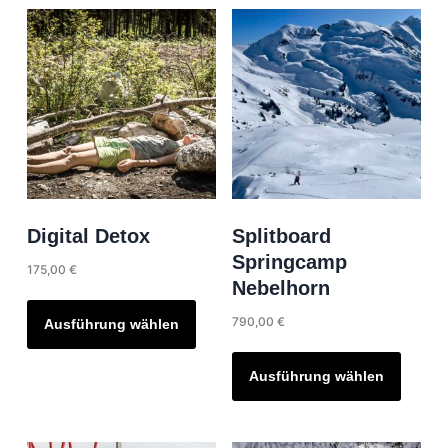
Digital Detox
Splitboard
Springcamp
175,00
€
Nebelhorn
Dieses
Produkt
790,00
€
Ausführung wählen
weist
Dieses
mehrere
Produk
Ausführung wählen
Varianten
weist
auf.
mehrer
Die