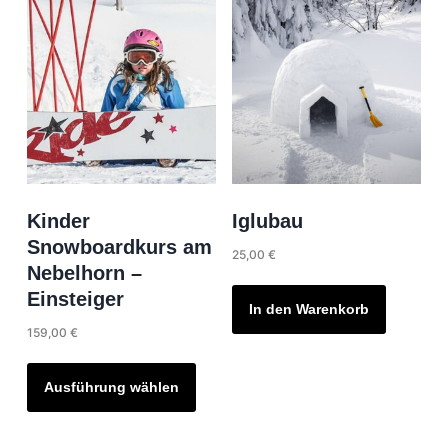
Variant
Optionen
auf.
können
Die
auf
Option
der
können
Produktseite
auf
gewählt
der
werden
Produkt
gewähl
Kinder
Iglubau
werde
Snowboardkurs am
25,00
€
Nebelhorn –
Einsteiger
In den Warenkorb
159,00
€
Dieses
Produkt
Ausführung wählen
weist
mehrere