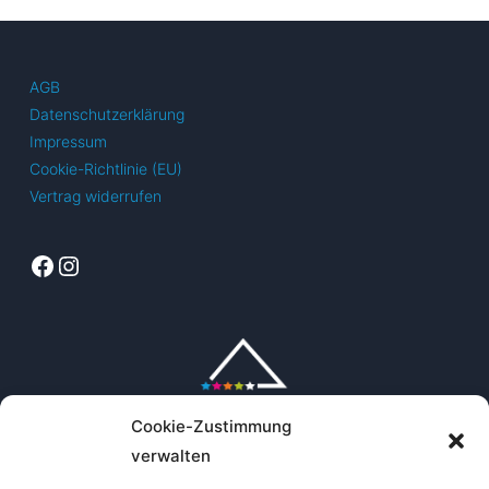
Varianten
auf.
Die
AGB
Optionen
Datenschutzerklärung
können
Impressum
auf
Cookie-Richtlinie (EU)
der
Vertrag widerrufen
Produktseite
gewählt
Facebook
Instagram
werden
Cookie-Zustimmung
verwalten