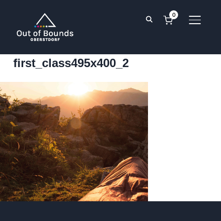
0
SEITE
first_class495x400_2