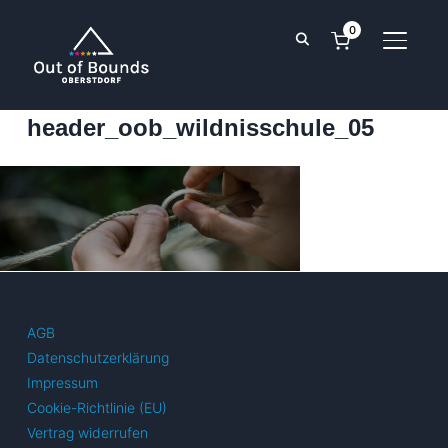
0
SEITE
header_oob_wildnisschule_05
AGB
Datenschutzerklärung
Impressum
Cookie-Richtlinie (EU)
Vertrag widerrufen