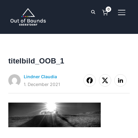
0
TOGGL
titelbild_OOB_1
Lindner Claudia
1. December 2021