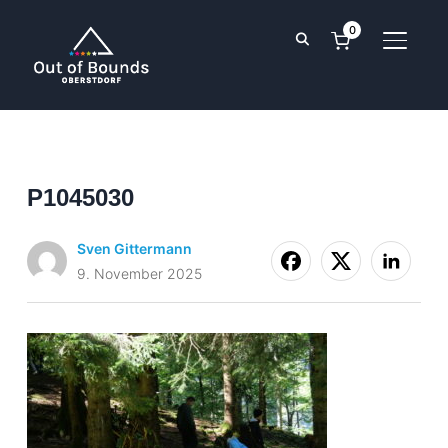
0
TOGGL
P1045030
Sven Gittermann
9. November 2025