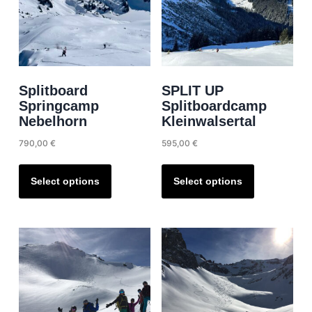
Splitboard
SPLIT UP
Springcamp
Splitboardcamp
Nebelhorn
Kleinwalsertal
790,00
€
595,00
€
This
This
product
product
Select options
Select options
has
has
multiple
multiple
variants.
variants.
The
The
options
options
may
may
be
be