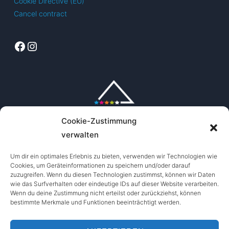
Cookie Directive (EU)
on
the
Cancel contract
the
product
product
page
Facebook
Instagram
page
Cookie-Zustimmung
verwalten
Um dir ein optimales Erlebnis zu bieten, verwenden wir Technologien wie
Cookies, um Geräteinformationen zu speichern und/oder darauf
zuzugreifen. Wenn du diesen Technologien zustimmst, können wir Daten
wie das Surfverhalten oder eindeutige IDs auf dieser Website verarbeiten.
Wenn du deine Zustimmung nicht erteilst oder zurückziehst, können
bestimmte Merkmale und Funktionen beeinträchtigt werden.