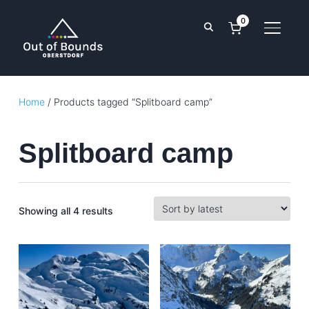
0
TOGGL
Home
/ Products tagged “Splitboard camp”
Splitboard camp
Sorted
Showing all 4 results
by
latest