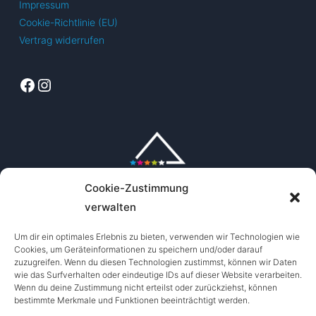
Impressum
auf
Cookie-Richtlinie (EU)
der
Vertrag widerrufen
Produktseite
gewählt
Facebook
Instagram
werden
Cookie-Zustimmung
verwalten
Um dir ein optimales Erlebnis zu bieten, verwenden wir Technologien wie
Cookies, um Geräteinformationen zu speichern und/oder darauf
zuzugreifen. Wenn du diesen Technologien zustimmst, können wir Daten
wie das Surfverhalten oder eindeutige IDs auf dieser Website verarbeiten.
Wenn du deine Zustimmung nicht erteilst oder zurückziehst, können
bestimmte Merkmale und Funktionen beeinträchtigt werden.