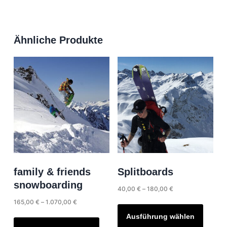
Ähnliche Produkte
family & friends
Splitboards
snowboarding
Preisspanne:
40,00
€
–
180,00
€
40,00 €
Preisspanne:
165,00
€
–
1.070,00
€
Dieses
bis
165,00 €
Produk
Dieses
Ausführung wählen
180,00 €
bis