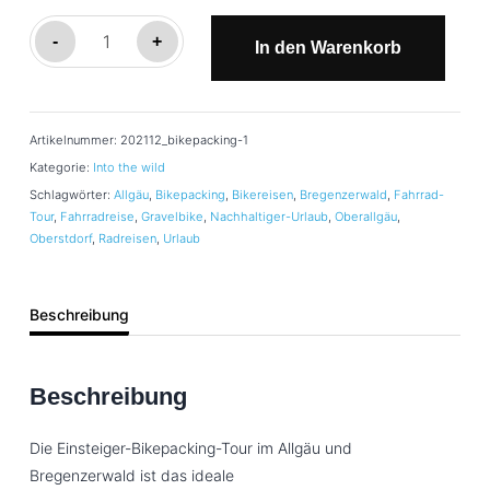
Bikepacking
-
+
In den Warenkorb
Allgäu
Menge
Artikelnummer:
202112_bikepacking-1
Kategorie:
Into the wild
Schlagwörter:
Allgäu
,
Bikepacking
,
Bikereisen
,
Bregenzerwald
,
Fahrrad-
Tour
,
Fahrradreise
,
Gravelbike
,
Nachhaltiger-Urlaub
,
Oberallgäu
,
Oberstdorf
,
Radreisen
,
Urlaub
Beschreibung
Beschreibung
Die Einsteiger-Bikepacking-Tour im Allgäu und
Bregenzerwald ist das ideale