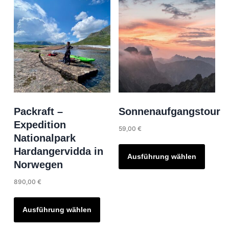
Packraft –
Sonnenaufgangstour
Expedition
59,00
€
Nationalpark
Dieses
Hardangervidda in
Produk
Ausführung wählen
Norwegen
weist
mehrer
890,00
€
Variant
Dieses
auf.
Produkt
Ausführung wählen
Die
weist