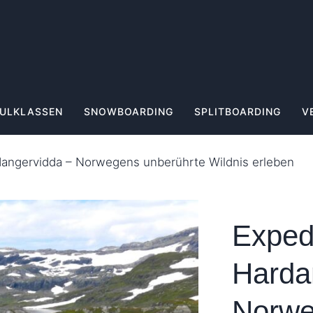
ULKLASSEN
SNOWBOARDING
SPLITBOARDING
V
dangervidda – Norwegens unberührte Wildnis erleben
Exped
Harda
Norwe