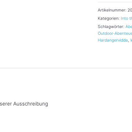
Norwegens
Artikelnummer:
2
unberührte
Kategorien:
Into t
Wildnis
Schlagwörter:
Abe
erleben
Outdoor-Abenteue
Menge
Hardangervidda
,
unserer Ausschreibung