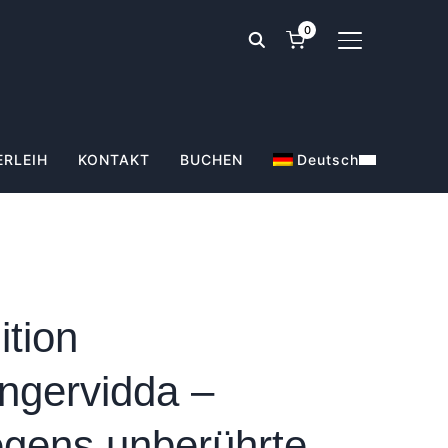
0
SEITENLEIST
ERLEIH
KONTAKT
BUCHEN
Deutsch
ition
ngervidda –
gens unberührte