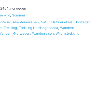
02404_norwegen
he wild
,
Sommer
nteuer
,
Abenteuerreisen
,
Natur
,
Naturerlebnis
,
Norwegen
,
r
,
Trekking
,
Trekking Hardangervidda
,
Wandern-
Wandern-Norwegen
,
Wanderreisen
,
Wildnistrekking