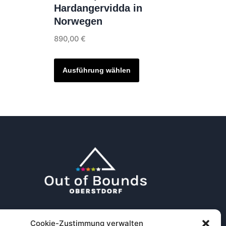
Hardangervidda in
ses
Norwegen
ukt
890,00
€
t
Dieses
rere
Produkt
Ausführung wählen
anten
weist
mehrere
Varianten
ionen
auf.
nen
Die
Optionen
können
uktseite
auf
ählt
der
den
Produktseite
Cookie-Zustimmung verwalten
gewählt