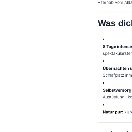
– fernab vom Allt
Was dic
8 Tage intens
spektakulärste
Übernachten u
Schlafplatz inm
Selbstversorg
Ausrüstung , ko
Natur pur:
klar