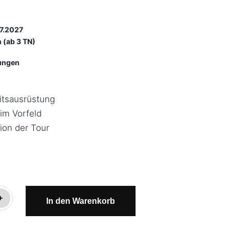
07.2027
 (ab 3 TN)
tungen
itsausrüstung
 im Vorfeld
ion der Tour
+
In den Warenkorb
da