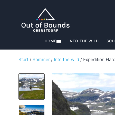
HOME
INTO THE WILD
SCH
Start
/
Sommer
/
Into the wild
/ Expedition Har